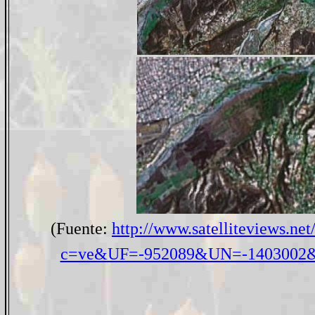
(Fuente:
http://www.satelliteviews.net
c=ve&UF=-952089&UN=-140300