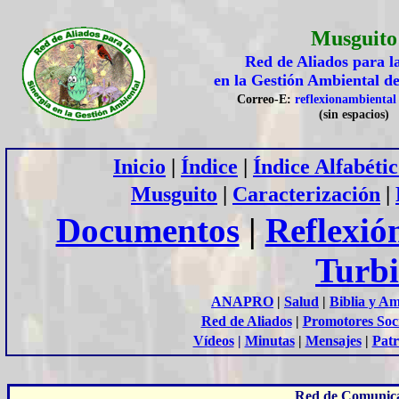
Musguito
Red de Aliados para l
en la Gestión
A
mbiental d
Correo-E:
reflexionambienta
(sin espacios)
Inicio
|
Índice
|
Índice Alfabéti
Musguito
|
Caracterización
|
Documentos
|
Reflexió
Turb
ANAPRO
|
Salud
|
Biblia y A
Red de Aliados
|
Promotores Soc
Vídeos
|
Minutas
|
Mensajes
|
Patr
Red de Comunica