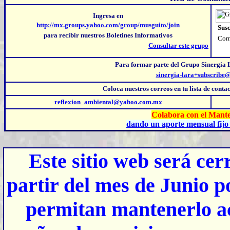
Ingresa en
http://mx.groups.yahoo.com/group/musguito/join
Susc
para recibir nuestros Boletines Informativos
Corr
Consultar este grupo
Para formar parte del Grupo Sinergia 
sinergia-lara+subscribe
Coloca nuestros correos
en tu lista de cont
reflexion_ambiental@yahoo.com.mx
Colabora con el Mante
dando un aporte mensual fijo 
Este sitio web será ce
partir del mes de Junio p
permitan mantenerlo ac