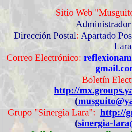
Sitio Web "Musguit
Administrado
Dirección Postal
:
Apartado Pos
Lara
Correo Electrónico:
reflexionam
gmail.c
Boletín Elec
http://mx.groups.
(
musguito@ya
Grupo "Sinergia Lara":
http://
(
sinergia-lar