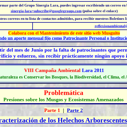
ormar parte del Grupo Sinergia Lara, puedes
ingresar escribiendo un correo en
sinergia-lara+subscribe@googlegroups.com
(pulsa sobre el enlace)
stros correos
en tu lista de contactos admitidos, para recibir nuestros Boletines 
reflexionambienta
Colabora con el Mantenimiento de este sitio web Musguito
ndo un aporte mensual fijo como Patrocinante Personal o Instituci
ir del mes de Junio por la falta de patrocinantes que per
ificio y esfuerzo, sin recibir prácticamente ningún apoyo i
VIII C
ampaña Ambiental
Lara 2011
aturaleza es Conservar los Bosques, la Biodiversidad, el Clima, el
Problemática
Presiones sobre los Musgos y Ecosistemas Amenazados
Parte 1
|
Parte 2
acterización de los Helechos Arborescentes