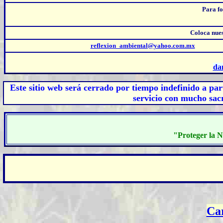
Para f
Coloca nue
reflexion_ambiental@yahoo.com.mx
da
Este sitio web será cerrado por tiempo indefinido
a part
servicio con mucho sacr
"Proteger la N
Car