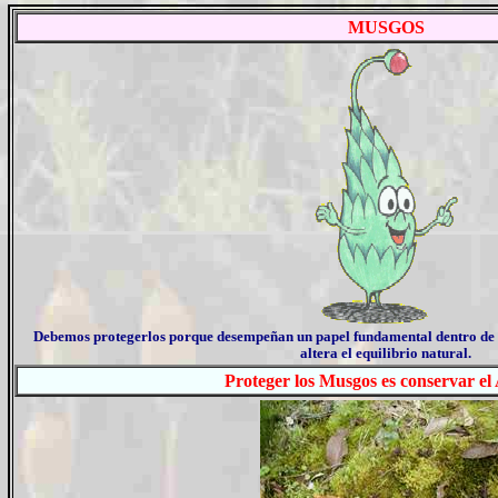
MUSGOS
Debemos protegerlos porque desempeñan un papel fundamental dentro de los 
altera el equilibrio natural.
Proteger los Musgos es conservar 