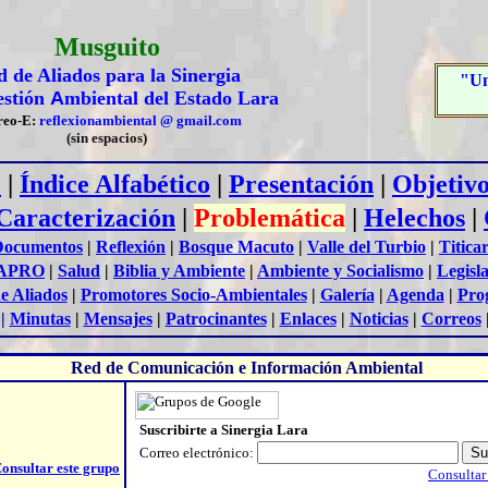
Musguito
 de Aliados para la Sinergia
"Un
estión
A
mbiental del Estado Lara
reo-E:
reflexionambiental @ gmail.com
(sin espacios)
e
|
Índice Alfabético
|
Presentación
|
Objetivo
Caracterización
|
Problemática
|
Helechos
|
Documentos
|
Reflexión
|
Bosque Macuto
|
Valle del Turbio
|
Titica
APRO
|
Salud
|
Biblia y Ambiente
|
Ambiente y Socialismo
|
Legisl
e Aliados
|
Promotores Socio-Ambientales
|
Galería
|
Agenda
|
Pro
|
Minutas
|
Mensajes
|
Patrocinantes
|
Enlaces
|
Noticias
|
Correos
Red de Comunicación e Información Ambiental
Suscribirte a Sinergia Lara
Correo electrónico:
onsultar este grupo
Consultar