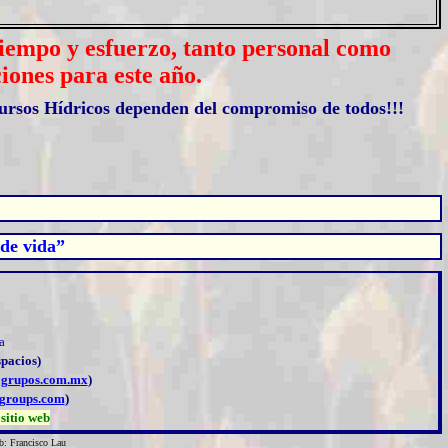
 tiempo y esfuerzo, tanto personal como
iones para este año.
ecursos Hídricos dependen del compromiso de todos
!!!
 de vida”
a
spacios)
grupos.com.mx
)
egroups.com
)
sitio web
b: Francisco Lau