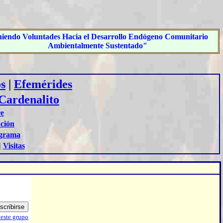
iendo Voluntades Hacia el Desarrollo Endógeno Comunitario
Ambientalmente Sustentado"
s
|
Efemérides
Cardenalito
re
ación
grama
|
Visitas
 este grupo