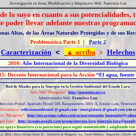
Investigación en línea, Modificación y Adaptación Web: Francisco Lau
de lo suyo en cuanto a sus potencialidades,
n de poder llevar adelante nuestras programac
Zonas Altas, de las Áreas Naturales Protegidas y de sus R
Problemática Parte 1
|
Parte 2
<
Caracterización
▲
arriba
>
Helechos
2010:
Año Internacional de la Diversidad Biológica
15: Decenio Internacional para la Acción
“El agua, fuente
Red de Aliados para la Sinergia en la Gestión Ambiental del Estado Lara
Sitio Web "Musguito":
http://musguito.net.ve
Administrador Web:
Francisco Lau
irección Postal
:
Apartado Postal 549, Barquisimeto 3001-A, Estado Lara, Venezuel
Electrónico:
reflexionambiental @ gmail.com
/
sinergialara @ gmail.com
(sin e
ico "Musguito":
http://mx.groups.yahoo.com/group/musguito
(
musguito@yahoo
gia Lara":
http://groups.google.com/group/sinergia-lara
(
sinergia-lara@googl
os apoyo financiero (vía patrocinio) para seguir manteniendo y ampliando este 
Lic. (Biol.) María Silvina Ussher M. - ilustración de Musguito: Arq. Sandro Bellosta - Adaptación y Diseño we