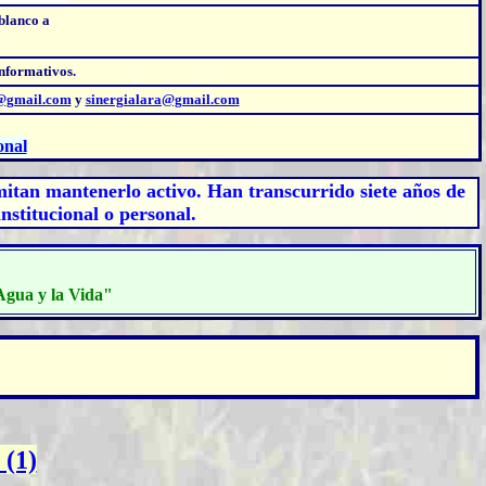
 blanco a
Informativos.
l@gmail.com
y
sinergialara@gmail.com
onal
mitan mantenerlo activo. Han transcurrido siete años de
nstitucional o personal.
 Agua y la Vida"
 (1)