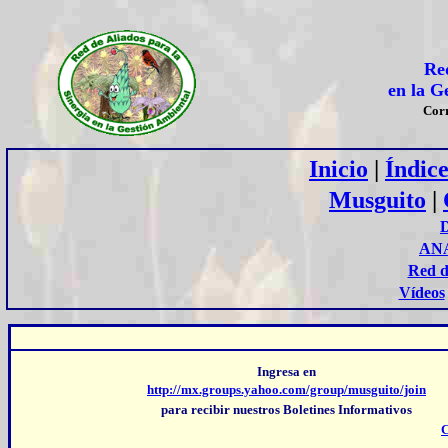
Red
en la G
Cor
Inicio
|
Índic
Musguito
|
AN
Red d
Vídeos
Ingresa en
http://mx.groups.yahoo.com/group/musguito/join
para recibir nuestros Boletines Informativos
C