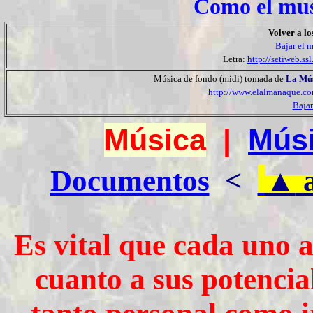
Como el musg
Volver a lo
Bajar el 
Letra:
http://setiweb.ss
Música de fondo (midi) tomada de
La Mús
http://www.elalmanaque.co
Bajar
Música
|
Músi
Documentos
<
▲
Es vital que cada uno a
cuanto a sus potencia