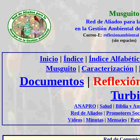
Musguito
Red de Aliados para l
A
en la Gestión
mbiental d
Correo-E:
reflexionambienta
(sin espacios)
Inicio
|
Índice
|
Índice Alfabéti
Musguito
|
Caracterización
|
Documentos
|
Reflexió
Turb
ANAPRO
|
Salud
|
Biblia y A
Red de Aliados
|
Promotores Soc
Vídeos
|
Minutas
|
Mensajes
|
Patr
Red de Comunica