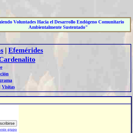
iendo Voluntades Hacia el Desarrollo Endógeno Comunitario
Ambientalmente Sustentado"
s
|
Efemérides
Cardenalito
re
ación
grama
|
Visitas
 este grupo