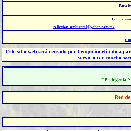
Para f
Coloca nue
reflexion_ambiental@yahoo.com.mx
da
Este sitio web será cerrado por tiempo indefinido
a part
servicio con mucho sacr
"Proteger la N
Red de 