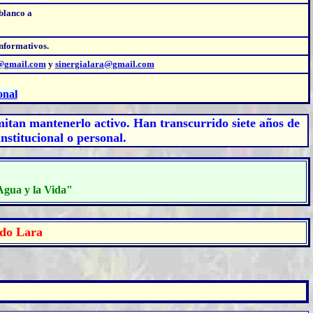
 blanco a
Informativos.
l@gmail.com
y
sinergialara@gmail.com
onal
mitan mantenerlo activo. Han transcurrido siete años de
nstitucional o personal.
 Agua y la Vida"
ado Lara