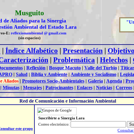
Musguito
 de Aliados para la Sinergia
"Un
estión
A
mbiental del Estado Lara
reo-E:
reflexionambiental @ gmail.com
(sin espacios)
e
|
Índice Alfabético
|
Presentación
|
Objetivo
Caracterización
|
Problemática
|
Helechos
|
Documentos
|
Reflexión
|
Bosque Macuto
|
Valle del Turbio
|
Titica
APRO
|
Salud
|
Biblia y Ambiente
|
Ambiente y Socialismo
|
Legisl
e Aliados
|
Promotores Socio-Ambientales
|
Galería
|
Agenda
|
Pro
|
Minutas
|
Mensajes
|
Patrocinantes
|
Enlaces
|
Noticias
|
Correos
Red de Comunicación e Información Ambiental
Suscribirte a Sinergia Lara
Correo electrónico:
onsultar este grupo
Consultar