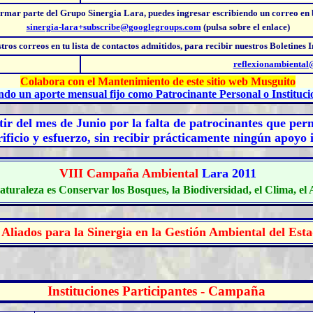
ormar parte del Grupo Sinergia Lara, puedes
ingresar escribiendo un correo en
sinergia-lara+subscribe@googlegroups.com
(pulsa sobre el enlace)
stros correos
en tu lista de contactos admitidos, para recibir nuestros Boletines 
reflexionambienta
Colabora con el Mantenimiento de este sitio web Musguito
ndo un aporte mensual fijo como Patrocinante Personal o Instituci
ir del mes de Junio por la falta de patrocinantes que per
ificio y esfuerzo, sin recibir prácticamente ningún apoyo i
VIII C
ampaña Ambiental
Lara 2011
aturaleza es Conservar los Bosques, la Biodiversidad, el Clima, el
Aliados para la Sinergia en la Gestión Ambiental del Est
Instituciones Participantes - Campaña