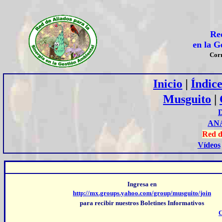
Red
en la G
Cor
Inicio
|
Índic
Musguito
|
AN
Red d
Vídeos
Ingresa en
http://mx.groups.yahoo.com/group/musguito/join
para recibir nuestros Boletines Informativos
C