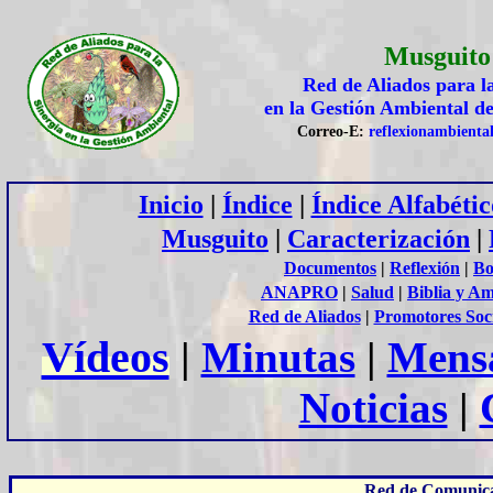
Musguito
Red de Aliados para l
en la Gestión
A
mbiental d
Correo-E:
reflexionambient
Inicio
|
Índice
|
Índice Alfabétic
Musguito
|
Caracterización
|
Documentos
|
Reflexión
|
Bo
ANAPRO
|
Salud
|
Biblia y A
Red de Aliados
|
Promotores Soc
Vídeos
|
Minutas
|
Mens
Noticias
|
Red de Comunica