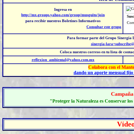
Ingresa en
http://mx.groups.yahoo.com/group/musguito/join
Susc
para recibir nuestros Boletines Informativos
Corr
Consultar este grupo
Para formar parte del Grupo Sinergia 
sinergia-lara+subscribe
Coloca nuestros correos
en tu lista de cont
reflexion_ambiental@yahoo.com.mx
Colabora con el Mante
dando un aporte mensual fijo 
C
ampaña
"Proteger la Naturaleza es Conservar los 
Vídeo