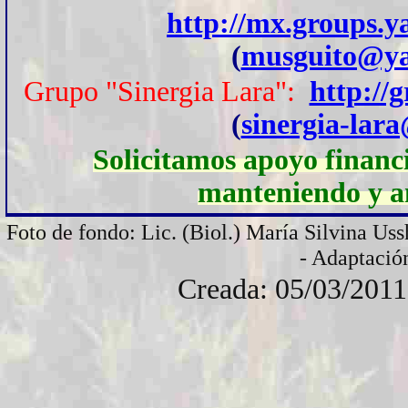
http://mx.groups.
(
musguito@ya
Grupo "Sinergia Lara":
http://
(
sinergia-lar
Solicitamos apoyo financi
manteniendo y am
Foto de fondo: Lic. (Biol.) María Silvina Uss
- Adaptaci
Creada: 05/03/2011