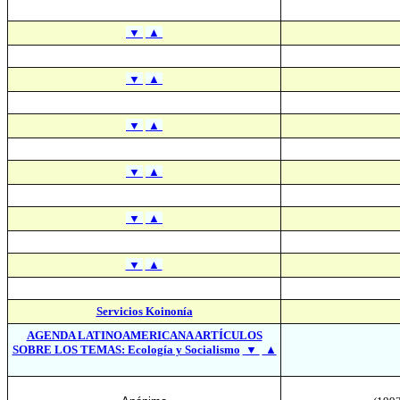
▼
▲
▼
▲
▼
▲
▼
▲
▼
▲
▼
▲
Servicios Koinonía
AGENDA LATINOAMERICANA ARTÍCULOS
SOBRE LOS TEMAS: Ecología y Socialismo
▼
▲