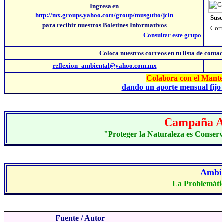
Ingresa en
http://mx.groups.yahoo.com/group/musguito/join
Susc
para recibir nuestros Boletines Informativos
Corr
Consultar este grupo
Coloca nuestros correos
en tu lista de cont
reflexion_ambiental@yahoo.com.mx
Colabora con el Mante
dando un aporte mensual fijo 
C
ampaña A
"Proteger la Naturaleza es Conserva
Ambie
La Problemátic
Fuente
/ Autor