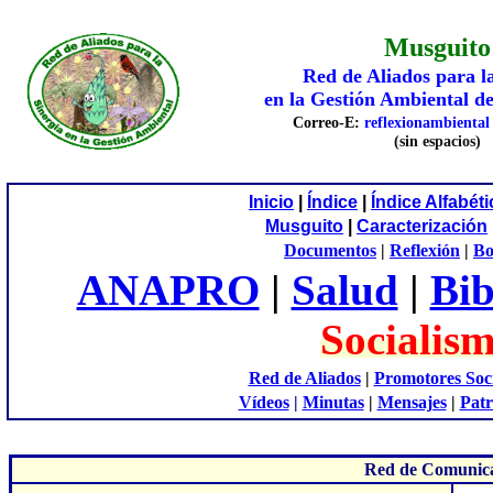
Musguito
Red de Aliados para l
en la Gestión
A
mbiental d
Correo-E:
reflexionambienta
(sin espacios)
Inicio
|
Índice
|
Índice Alfabét
Musguito
|
Caracterización
Documentos
|
Reflexión
|
Bo
ANAPRO
|
Salud
|
Bib
Socialis
Red de Aliados
|
Promotores Soc
Vídeos
|
Minutas
|
Mensajes
|
Patr
Red de Comunica