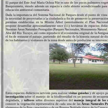
El parque del Este José María Ochoa Pile es uno de los pocos pulmones veget
Barquisimeto, siendo además un espacio a cielo abierto acondicionado para e
educación ambiental comunitaria.
Dada la importancia del Sistema Nacional de Parques desde el punto de vista 
la necesidad de proyectarlas a la ciudadanía a fin de promover la preservació
premisas establecidas en la Misión Árbol (anteriormente el Plan Nacional
propone desarrollar aproximadamente once (11) hectáreas de espacios didác
Nuestras Áreas Naturales Protegidas (Parques Nacionales, Monumento Natural
Alta del Río Tocuyo, así como reproducir el ecosistema original de la Antigua
el fin de restaurar el paisaje, partiendo del estudio de la historia natural de 
de los habitantes y visitantes de la zona desde antes de producirse su interven
Estos espacios didácticos servirán para realizar
visitas guiadas
y de apoyo pa
investigación
sobre el manejo de la biodiversidad en un proceso de recupera
degradada, y
talleres
sobre diversos aspectos del
manejo integral de los 
conocer la vegetación representativa de cada una de las
Áreas Naturales Pr
elementos de la flora característica de un Bosque Nublado típico de la Cuenca