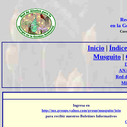
Red
en la G
Cor
Inicio
|
Índic
Musguito
|
AN
Red d
Mi
Ingresa en
http://mx.groups.yahoo.com/group/musguito/join
para recibir nuestros Boletines Informativos
C