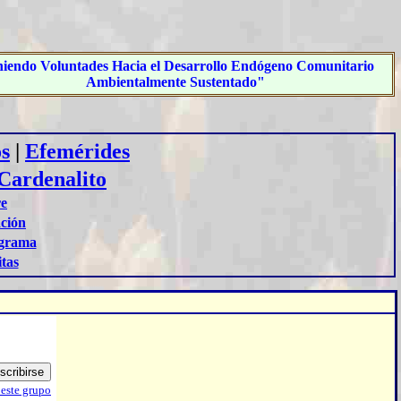
iendo Voluntades Hacia el Desarrollo Endógeno Comunitario
Ambientalmente Sustentado"
s
|
Efemérides
Cardenalito
re
ación
grama
itas
 este grupo