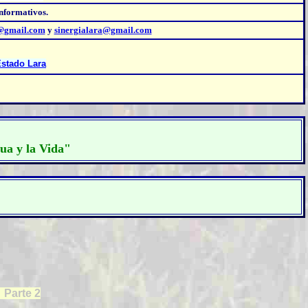
Informativos.
l@gmail.com
y
sinergialara@gmail.com
Estado Lara
gua y la Vida"
 Parte 2