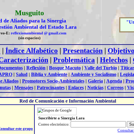
Musguito
 de Aliados para la Sinergia
"Un
estión
A
mbiental del Estado Lara
reo-E:
reflexionambiental @ gmail.com
(sin espacios)
e
|
Índice Alfabético
|
Presentación
|
Objetivo
Caracterización
|
Problemática
|
Helechos
|
Documentos
|
Reflexión
|
Bosque Macuto
|
Valle del Turbio
|
Titica
APRO
|
Salud
|
Biblia y Ambiente
|
Ambiente y Socialismo
|
Legisl
e Aliados
|
Promotores Socio-Ambientales
|
Galería
|
Agenda
|
Pro
nutas
|
Mensajes
|
Patrocinantes
|
Enlaces
|
Noticias
|
Correos
|
Vis
Red de Comunicación e Información Ambiental
Suscribirte a Sinergia Lara
Correo electrónico:
onsultar este grupo
Consultar