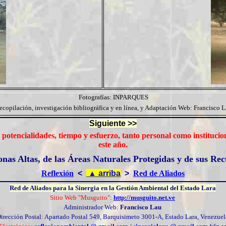
Fotografías: INPARQUES
ecopilación, investigación bibliográfica y en línea, y Adaptación Web: Francisco 
Siguiente >>
 potencialidades, tiempo y esfuerzo, tanto personal como instituci
este año.
Zonas Altas, de las Áreas Naturales Protegidas y de sus R
Reflexión
<
▲
arriba
>
Red de Aliados
Red de Aliados para la Sinergia en la Gestión Ambiental del Estado Lara
Sitio Web "Musguito":
http://musguito.net.ve
Administrador Web:
Francisco Lau
irección Postal
:
Apartado Postal 549, Barquisimeto 3001-A, Estado Lara, Venezuel