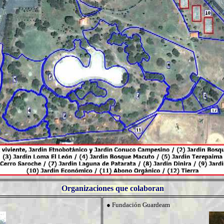
Organizaciones que
colaboran
●
Fundación Guardeam