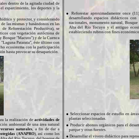
ales dentro de la agitada ciudad de
l esparcimiento, los deportes y la
● Reforestar aproximadamente once (11)
desarrollando espacios didácticos con
hídrico y protector, y considerando
nacionales, monumento natural, Bosque 
n de las mismas y basándonos en las
Alta del Río Tocuyo y el antiguo ecos
 de Reforestación Productiva), se
estableciendo rubros con fines económico
ticos con vegetación autóctona de
 y Bosque "Macuto") y de la Cuenca
 "Laguna Patarata", éste último con
dicho ecosistema con la participación
ción hasta provocar su desaparición.
●
Seleccionar espacios de estudio en áreas n
plantas seleccionadas.
ra la realización de
actividades de
ción ambiental de una área natural
●
Producir abonos orgánicos para el desarr
recursos naturales
, a fin de dar a
parque y otras fuentes.
otegidas
(
ANAPRO
), así como los
● Desarrollar el vivero didáctico para repro
 Alta del Río Tocuyo, del bosque de