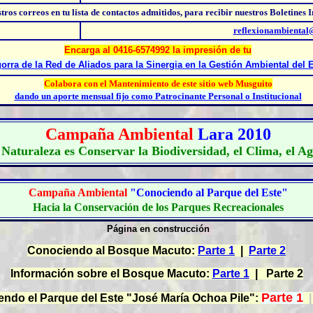
stros correos
en tu lista de contactos admitidos, para recibir nuestros Boletines 
reflexionambienta
Encarga al 0416-6574992 la impresión de tu
gorra de la Red de Aliados para la Sinergia en la Gestión Ambiental del 
Colabora con el Mantenimiento de este sitio web Musguito
dando un aporte mensual fijo como Patrocinante Personal o Institucional
C
ampaña Ambiental
Lara 2010
 Naturaleza es Conservar la Biodiversidad, el Clima, el A
C
ampaña Ambiental
"Conociendo al Parque del Este"
Hacia la Conservación de los Parques Recreacionales
Página en construcción
Conociendo al Bosque Macuto:
Parte 1
|
Parte 2
Información sobre el Bosque Macuto:
Parte 1
| Parte 2
Parte 1
ndo el Parque del Este "José María Ochoa Pile":
|