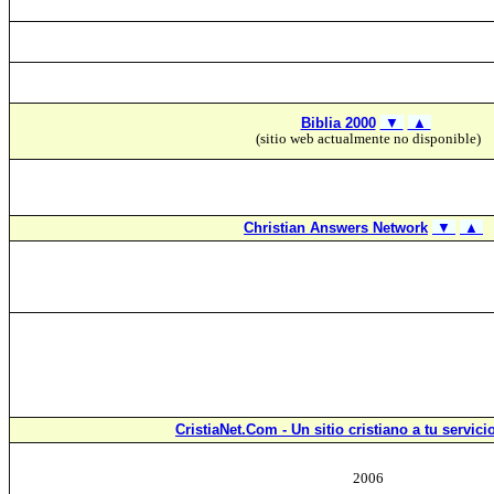
Biblia 2000
▼
▲
(sitio web actualmente no disponible)
Christian Answers Network
▼
▲
CristiaNet.Com - Un sitio cristiano a tu servici
2006