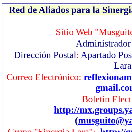
Red de Aliados para la Sinergi
Sitio Web "Musguit
Administrado
Dirección Postal
:
Apartado Pos
Lara
Correo Electrónico:
reflexionam
gmail.c
Boletín Elec
http://mx.groups.
(
musguito@ya
Grupo "Sinergia Lara":
http://