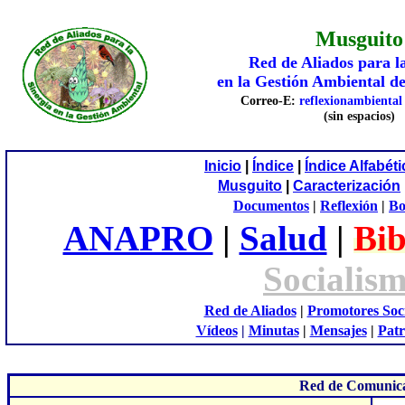
Musguito
Red de Aliados para l
en la Gestión
A
mbiental d
Correo-E:
reflexionambienta
(sin espacios)
Inicio
|
Índice
|
Índice Alfabét
Musguito
|
Caracterización
Documentos
|
Reflexión
|
Bo
ANAPRO
|
Salud
|
Bib
Socialis
Red de Aliados
|
Promotores Soc
Vídeos
|
Minutas
|
Mensajes
|
Patr
Red de Comunica