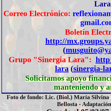
Lara
Correo Electrónico:
reflexiona
gmail.c
Boletín Elec
http://mx.groups.
(
musguito@ya
Grupo "Sinergia Lara":
http
lara
(
sinergia-l
Solicitamos apoyo financi
manteniendo y am
Foto de fondo: Lic. (Biol.) María Silvin
Bellosta - Adaptació