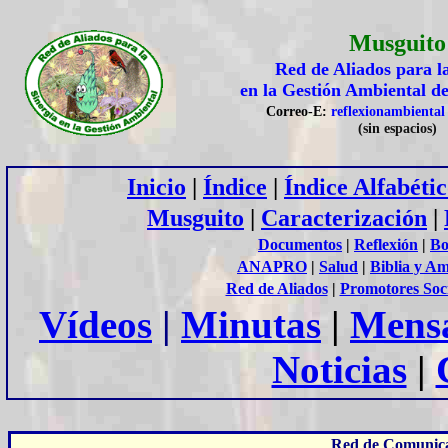
Musguito
Red de Aliados para l
en la Gestión
A
mbiental d
Correo-E:
reflexionambienta
(sin espacios)
Inicio
|
Índice
|
Índice Alfabéti
Musguito
|
Caracterización
|
Documentos
|
Reflexión
|
Bo
ANAPRO
|
Salud
|
Biblia y A
Red de Aliados
|
Promotores Soc
Vídeos
|
Minutas
|
Mensa
Noticias
|
Red de Comunica