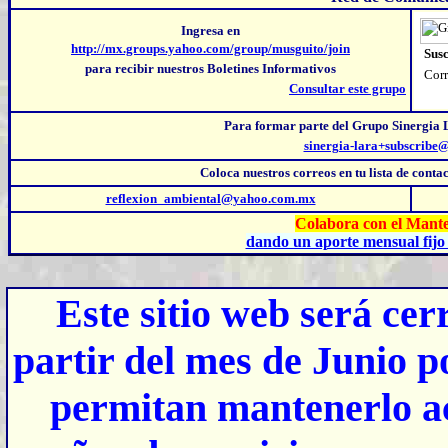
Ingresa en
http://mx.groups.yahoo.com/group/musguito/join
Susc
para recibir nuestros Boletines Informativos
Corr
Consultar este grupo
Para formar parte del Grupo Sinergia 
sinergia-lara+subscribe
Coloca nuestros correos
en tu lista de cont
reflexion_ambiental@yahoo.com.mx
Colabora con el Mante
dando un aporte mensual fijo 
Este sitio web será ce
partir del mes de Junio p
permitan mantenerlo ac