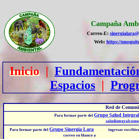
Campaña Ambi
Correo-E:
sinergialara
Web:
https://musguit
Inicio
|
Fundamentació
Espacios
|
Prog
Red de Comunic
Grupo Salud Integra
Para formar parte del
saludintegralcomu
Grupo Sinergia Lara
Para formar parte del
, puedes
ingresar escribie
correo en blanco a