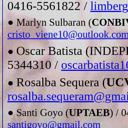
0416-5561822 /
limber
● Marlyn Sulbaran (
CONBI
cristo_viene10@outlook.co
Oscar Batista (INDE
●
5344310 /
oscarbatist
Rosalba Sequera (
UC
●
rosalba.sequeram@gma
● Santi Goyo (
UPTAEB
) / 
santigoyo@gmail.com