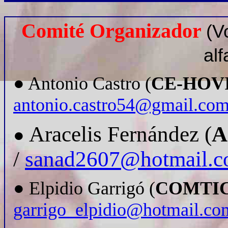
Comité Organizador
(V
alf
● Antonio Castro (
CE-HOV
antonio.castro54@gmail.co
Aracelis Fernández (
A
●
/
sanad2607@hotmail.
● Elpidio Garrigó (
COMTIC
garrigo_elpidio@hotmail.co