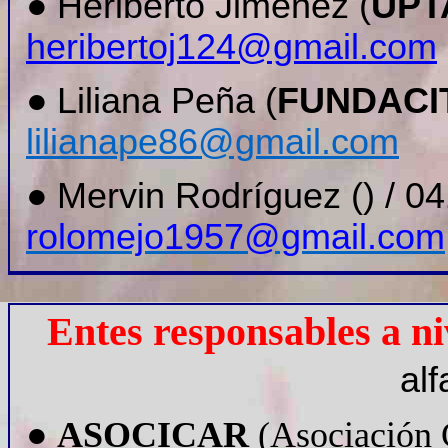
●
Heriberto Jiménez
(
UPT
heribertoj124@gmail.com
●
Liliana Peña (
FUNDACI
lilianape86@gmail.com
●
Mervin Rodríguez () /
04
rolomejo1957@gmail.com
Entes responsables a ni
alf
●
ASOCICAR
(Asociación 