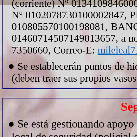
(corriente) Nº 0134109846
Nº 0102078730100002847, P
010805570100198081, BANCA
01460714507149013657, a nom
7350660, Correo-E:
mileleal
●
Se establecerán puntos de hid
(deben traer sus propios vasos
Se
●
Se está gestionando apoyo 
local de seguridad (policial 