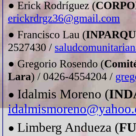
● Erick Rodríguez (
CORPO
erickrdrgz36@gmail.com
● Francisco Lau (
INPARQU
2527430 /
saludcomunitaria
● Gregorio Rosendo (
Comité
Lara
) / 0426-4554204 /
greg
Idalmis Moreno (
IND
●
idalmismoreno@yahoo.
Limberg Andueza (
F
●