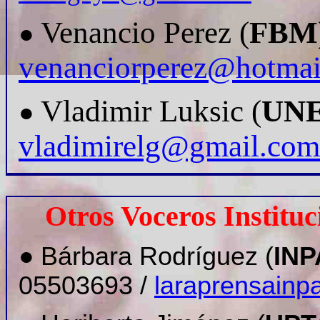
Venancio Perez (
FBM
●
venanciorperez@hotmai
Vladimir Luksic (
UN
●
vladimirelg@gmail.com
Otros Voceros Institu
●
Bárbara Rodríguez (
INP
05503693 /
laraprensain