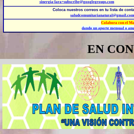
sinergia-lara+subscribe@googlegroups.com
Coloca nuestros correos
en tu lista de cont
saludcomunitarianatural@gmail.co
Colabora con el Ma
dando un aporte mensual o anua
EN CO